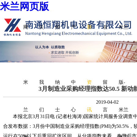
米兰网页版
网
关
招
产
新
在
米兰
站
于
贤
品
闻
线
网页
米
我
纳
中
资
留
版-
3月制造业采购经理指数达50.5 新
2019-04-02
兰
们
士
心
讯
言
米兰
本报北京3月31日电 (记者杜海涛)国家统计局服务业调查
合发布数据：3月份中国制造业采购经理指数(PMI)为50.5%，
运行在50%以下后重回扩张区间。从分项指数来看，春节后