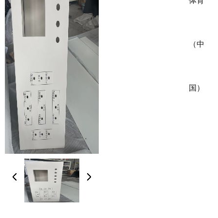
网
体育
页
（中
版
国）