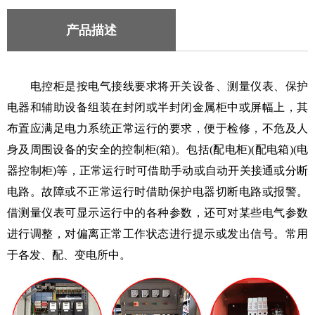
产品描述
电控柜是按电气接线要求将开关设备、测量仪表、保护
电器和辅助设备组装在封闭或半封闭金属柜中或屏幅上，其
布置应满足电力系统正常运行的要求，便于检修，不危及人
身及周围设备的安全的控制柜(箱)。包括(配电柜)(配电箱)(电
器控制柜)等，正常运行时可借助手动或自动开关接通或分断
电路。故障或不正常运行时借助保护电器切断电路或报警。
借测量仪表可显示运行中的各种参数，还可对某些电气参数
进行调整，对偏离正常工作状态进行提示或发出信号。常用
于各发、配、变电所中。