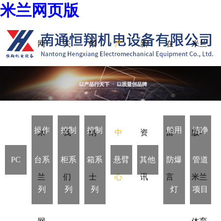
米兰网页版
网
关
招
产
新
在
米兰
站
于
贤
品
闻
线
网页
操作
控制
控制
船用
洁净
米
我
纳
中
资
留
版-
PC
台系
柜系
箱系
悬臂
其他
防爆
管道
兰
们
士
心
讯
言
米兰
列
列
列
灯
项目