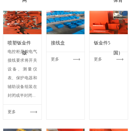
网
体育
页
（中
喷塑钣金件
接线盒
钣金件5
电控柜是按电气
版
国）
更多
更多
接线要求将开关
设备、测量仪
表、保护电器和
辅助设备组装在
封闭或半封闭...
更多