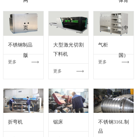
网
体育
页
（中
不锈钢制品
大型激光切割
气柜
下料机
版
国）
更多
更多
更多
折弯机
锯床
不锈钢316L制
品