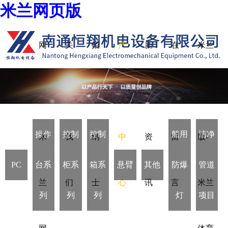
米兰网页版
网
关
招
产
新
在
米兰
站
于
贤
品
闻
线
网页
操作
控制
控制
船用
洁净
米
我
纳
中
资
留
版-
PC
台系
柜系
箱系
悬臂
其他
防爆
管道
兰
们
士
心
讯
言
米兰
列
列
列
灯
项目