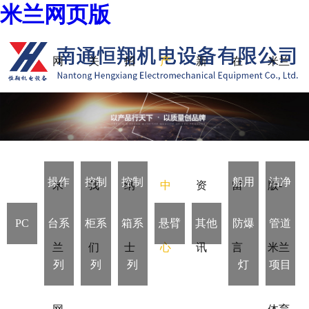
米兰网页版
网
关
招
产
新
在
米兰
站
于
贤
品
闻
线
网页
操作
控制
控制
船用
洁净
米
我
纳
中
资
留
版-
PC
台系
柜系
箱系
悬臂
其他
防爆
管道
兰
们
士
心
讯
言
米兰
列
列
列
灯
项目