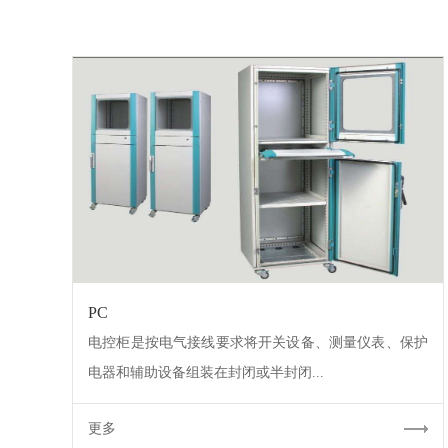
PC
电控柜是按电气接线要求将开关设备、测量仪表、保护
电器和辅助设备组装在封闭或半封闭...
更多