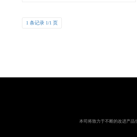
1 条记录 1/1 页
本司将致力于不断的改进产品