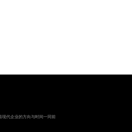
着现代企业的方向与时间一同前