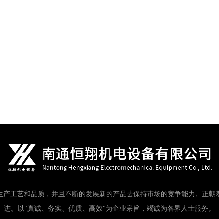
生产工艺和品质，并且不断的发展新的产品去保持市场的竞争能力。正朝
进。以"真诚、务实、优质、高效"为企业宗旨，竭诚为各界人士服务。